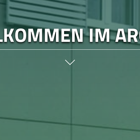
LKOMMEN IM AR