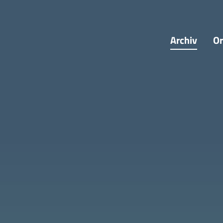
Archiv
Or