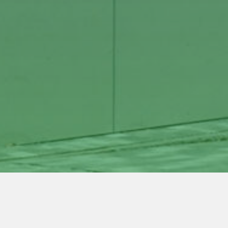
ria Günzl (Politikerin)