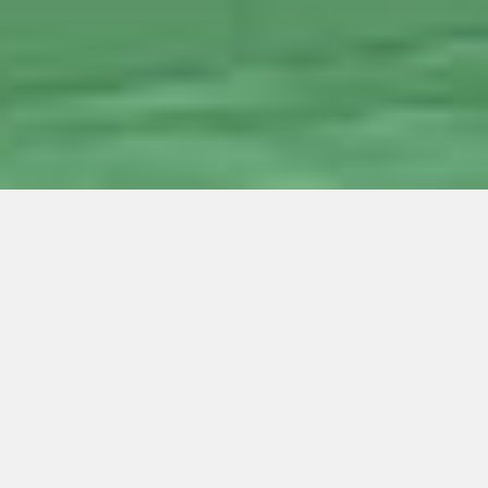
Ortsgeschichte
Ortsbild
Zeitsprünge
Bräuhausstr. 18
Bräuhausstr. 18
Gemeindearchiv